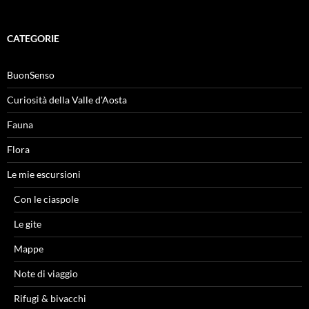
CATEGORIE
BuonSenso
Curiosità della Valle d'Aosta
Fauna
Flora
Le mie escursioni
Con le ciaspole
Le gite
Mappe
Note di viaggio
Rifugi & bivacchi