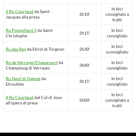
In bici
Il Ru Courtaud
da Saint-
2h10′
consigliato a
Jacques alla presa
tratti
Ru Pompillard 2
da Saint-
In bici
2h15′
Christophe
consigliato
In bici
Ru des Rey
da Etirol di Torgnon
2h30′
sconsigliato
Ru de Verrayes/Chavacourt
da
In bici
3h00′
Champlong di Verrayes
consigliato
Ru Neuf di Gignod
da
In bici
3h15′
Etroubles
consigliato
In bici
Il Ru Courtaud
dal Col di Joux
5h00′
consigliato a
all’opera di presa
tratti