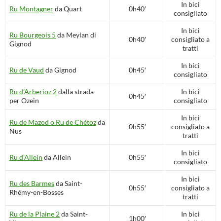
In bici
Ru Montagner
da Quart
0h40′
consigliato
In bici
Ru Bourgeois 5
da Meylan di
0h40′
consigliato a
Gignod
tratti
In bici
Ru de Vaud
da Gignod
0h45′
consigliato
Ru d’Arberioz 2
dalla strada
In bici
0h45′
per Ozein
consigliato
In bici
Ru de Mazod o Ru de Chétoz
da
0h55′
consigliato a
Nus
tratti
In bici
Ru d’Allein
da Allein
0h55′
consigliato
In bici
Ru des Barmes
da Saint-
0h55′
consigliato a
Rhémy-en-Bosses
tratti
Ru de la Plaine 2
da Saint-
In bici
1h00′