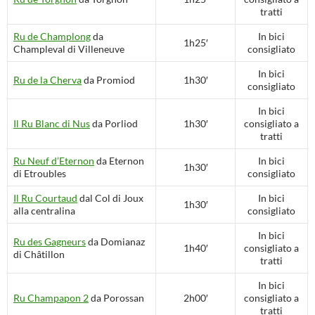
tratti
Ru de Champlong
da
In bici
1h25′
Champleval di Villeneuve
consigliato
In bici
Ru de la Cherva
da Promiod
1h30′
consigliato
In bici
Il Ru Blanc di Nus
da Porliod
1h30′
consigliato a
tratti
Ru Neuf d’Eternon
da Eternon
In bici
1h30′
di Etroubles
consigliato
Il Ru Courtaud
dal Col di Joux
In bici
1h30′
alla centralina
consigliato
In bici
Ru des Gagneurs
da Domianaz
1h40′
consigliato a
di Châtillon
tratti
In bici
Ru Champapon 2
da Porossan
2h00′
consigliato a
tratti