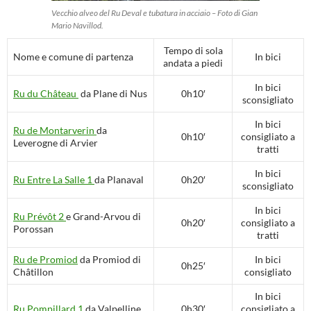
Vecchio alveo del Ru Deval e tubatura in acciaio – Foto di Gian
Mario Navillod.
Tempo di sola
Nome e comune di partenza
In bici
andata a piedi
In bici
Ru du Château
da Plane di Nus
0h10′
sconsigliato
In bici
Ru de Montarverin
da
0h10′
consigliato a
Leverogne di Arvier
tratti
In bici
Ru Entre La Salle 1
da Planaval
0h20′
sconsigliato
In bici
Ru Prévôt 2
e Grand-Arvou di
0h20′
consigliato a
Porossan
tratti
Ru de Promiod
da Promiod di
In bici
0h25′
Châtillon
consigliato
In bici
Ru Pompillard 1
da Valpelline
0h30′
consigliato a