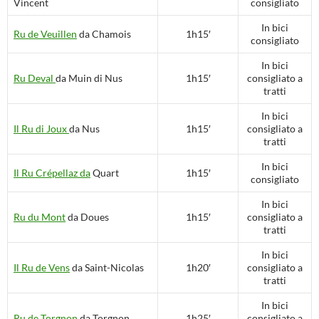
Vincent
consigliato
In bici
Ru de Veuillen
da Chamois
1h15′
consigliato
In bici
Ru Deval
da Muin di Nus
1h15′
consigliato a
tratti
In bici
Il Ru di Joux
da Nus
1h15′
consigliato a
tratti
In bici
Il Ru Crépellaz da
Quart
1h15′
consigliato
In bici
Ru du Mont
da Doues
1h15′
consigliato a
tratti
In bici
Il Ru de Vens
da Saint-Nicolas
1h20′
consigliato a
tratti
In bici
Ru de Torgnon
da Torgnon
1h25′
consigliato a