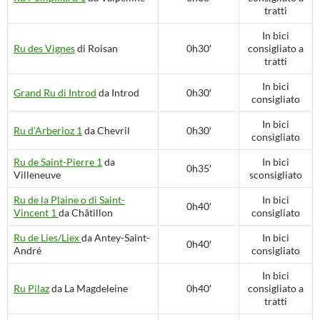
tratti
In bici
Ru des Vignes
di Roisan
0h30′
consigliato a
tratti
In bici
Grand Ru di Introd
da Introd
0h30′
consigliato
In bici
Ru d’Arberioz 1
da Chevril
0h30′
consigliato
Ru de Saint-Pierre 1
da
In bici
0h35′
Villeneuve
sconsigliato
Ru de la Plaine o di Saint-
In bici
0h40′
Vincent 1
da Châtillon
consigliato
Ru de Lies/Liex
da Antey-Saint-
In bici
0h40′
André
consigliato
In bici
Ru Pilaz
da La Magdeleine
0h40′
consigliato a
tratti