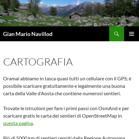
Vai
al
contenuto
Cerca
Gian Mario Navillod
MENU
PRINCI
CARTOGRAFIA
Oramai abbiamo in tasca quasi tutti un cellulare con il GPS; è
possibile scaricare gratuitamente e legalmente una buona
carta della Valle d’Aosta che contiene numerosi sentieri.
Trovate le istruzioni per fare i primi passi con OsmAnd e per
scaricare gratis le carta dei sentieri di OpenStreetMap in
questa pagina
.
Più di 5000 km di sentieri censiti dalla Regione Autonoma