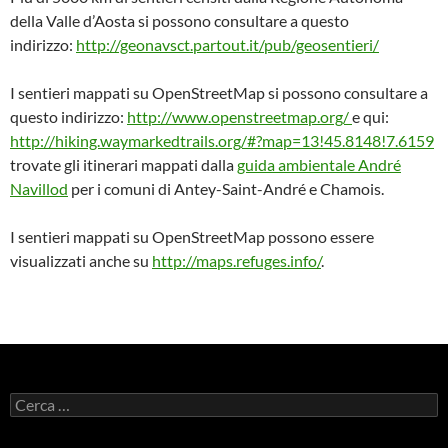
della Valle d’Aosta si possono consultare a questo
indirizzo:
http://geonavsct.partout.it/pub/geosentieri/
I sentieri mappati su OpenStreetMap si possono consultare a
questo indirizzo:
http://www.openstreetmap.org/
e qui:
http://hiking.waymarkedtrails.org/#?map=13!45.8148!7.6159
trovate gli itinerari mappati dalla
guida ambientale André
Navillod
per i comuni di Antey-Saint-André e Chamois.
I sentieri mappati su OpenStreetMap possono essere
visualizzati anche su
http://maps.refuges.info/
.
Ricerca
per: