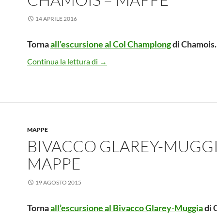
14 APRILE 2016
Torna
all’escursione al Col Champlong
di Chamois.
Il Col Champlong da Chamois – M
Continua la lettura di
→
MAPPE
BIVACCO GLAREY-MUGGI
MAPPE
19 AGOSTO 2015
Torna
all’escursione al Bivacco Glarey-Muggia
di 