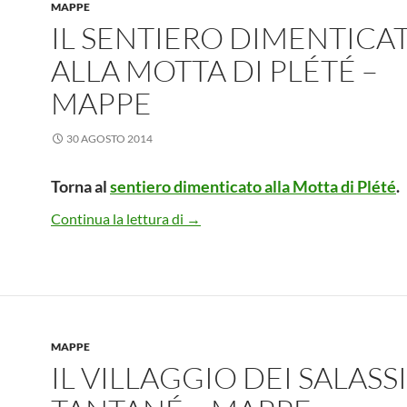
MAPPE
IL SENTIERO DIMENTICA
ALLA MOTTA DI PLÉTÉ –
MAPPE
30 AGOSTO 2014
Torna al
sentiero dimenticato alla Motta di Plété
.
Il sentiero dimenticato alla Motta 
Continua la lettura di
→
MAPPE
IL VILLAGGIO DEI SALASS