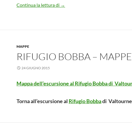
Bivacco Glarey-Muggia – Mappe
Continua la lettura di
→
MAPPE
RIFUGIO BOBBA – MAPPE
24 GIUGNO 2015
Mappa dell’escursione al Rifugio Bobba di Valtou
Torna all’escursione al
Rifugio Bobba
di Valtourne