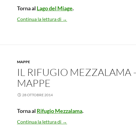
Torna al
Lago del Miage
.
Il Lago del Miage – Mappe
Continua la lettura di
→
MAPPE
IL RIFUGIO MEZZALAMA 
MAPPE
28 OTTOBRE 2014
Torna al
Rifugio Mezzalama
.
Il Rifugio Mezzalama – Mappe
Continua la lettura di
→