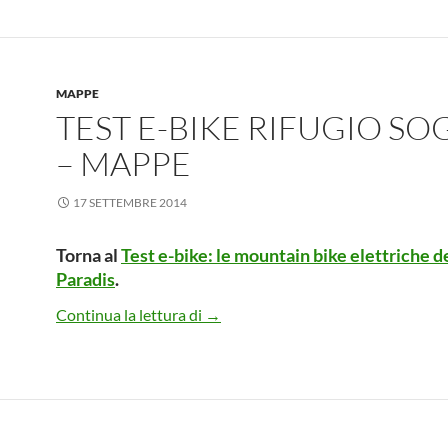
MAPPE
TEST E-BIKE RIFUGIO S
– MAPPE
17 SETTEMBRE 2014
Torna al
Test e-bike: le mountain bike elettriche d
Paradis
.
Test e-bike rifugio Sogno – Mappe
Continua la lettura di
→