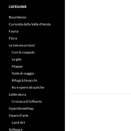
CATEGORIE
BuonSenso
Curiosità della Valle d'Aosta
Fauna
Flora
Le mie escursioni
Con le ciaspole
Le gite
Mappe
Note di viaggio
Rifugi & bivacchi
Ru e opere idrauliche
Letteratura
Cronaca di Gilliarey
OpenStreetMap
Opere d'arte
Land Art
Software