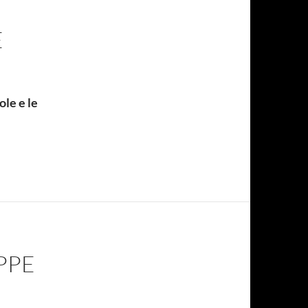
E
ole e le
PPE