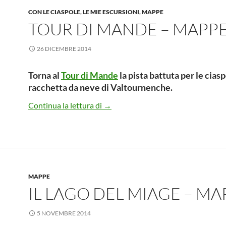
CON LE CIASPOLE
,
LE MIE ESCURSIONI
,
MAPPE
TOUR DI MANDE – MAPP
26 DICEMBRE 2014
Torna al
Tour di Mande
la pista battuta per le ciasp
racchetta da neve di Valtournenche.
Tour di Mande – Mappe
Continua la lettura di
→
MAPPE
IL LAGO DEL MIAGE – MA
5 NOVEMBRE 2014