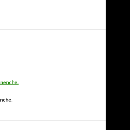
rnenche.
nche.