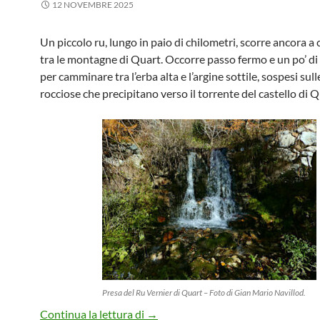
12 NOVEMBRE 2025
Un piccolo ru, lungo in paio di chilometri, scorre ancora a 
tra le montagne di Quart. Occorre passo fermo e un po’ di
per camminare tra l’erba alta e l’argine sottile, sospesi sull
rocciose che precipitano verso il torrente del castello di Q
Presa del Ru Vernier di Quart – Foto di Gian Mario Navillod.
Ru Vernier
Continua la lettura di
→