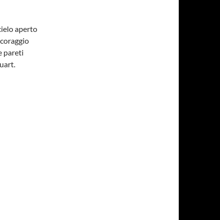
cielo aperto
 coraggio
e pareti
uart.