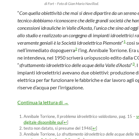
di Fort – Foto di Gian Mario Navillod.
“
Con quella obiettività che mai si deve dipartire da un sereno
tecnico dobbiamo riconoscere che delle grandi società che ha
concessioni idrauliche in Valle d’Aosta, l’unica che sino ad og
allo studio e realizzato un congegno di impianti idroelettrici ra
1
veramente geniali è la Società Idroelettrica Piemonte
“
così s
2
nell’immediato dopoguerra
l’ing. Annibale Torrione. Era 
ne intendeva, nel 1950 scriverà un’opuscolo edito dalla C
3
“
sfruttamento idroelettrico delle acque della Valle d’Aosta
“
. 
impianti idroelettrici avevano due obiettivi: produzione d
elettrica per far funzionare le fabbriche e dar lavoro agli o
riserve d’acqua per l’irrigazione.
Gli impianti idroelettrici geniali de
Continua la lettura di
→
Annibale Torrione,
Il problema idroelettrico valdostano
, pag. 15 –
v
digitale disponibile qui
[
↩
]
testo non datato, si presume del 1946
[
↩
]
Annibale Torrione,
Lo sfruttamento idroelettrico delle acque della Va