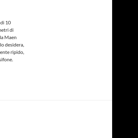
 di 10
etri di
e da Maen
lo desidera,
ente ripido,
sifone.