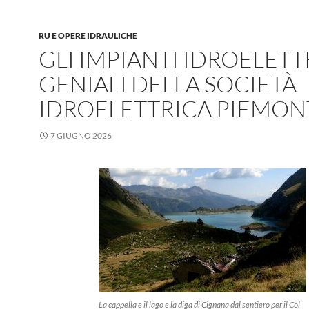
RU E OPERE IDRAULICHE
GLI IMPIANTI IDROELETT
GENIALI DELLA SOCIETÀ
IDROELETTRICA PIEMON
7 GIUGNO 2026
La cappella e il lago e la diga di Cignana dal sentiero per il Col