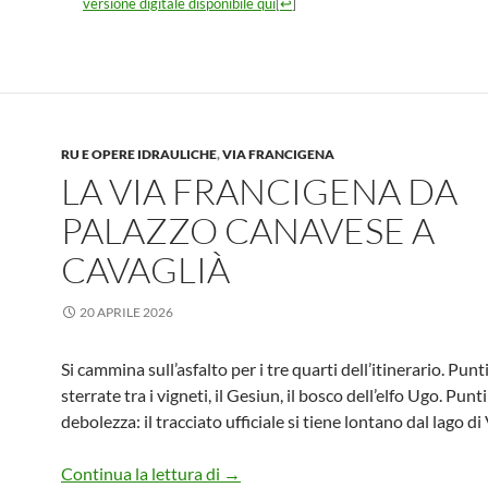
versione digitale disponibile qui
[
↩
]
RU E OPERE IDRAULICHE
,
VIA FRANCIGENA
LA VIA FRANCIGENA DA
PALAZZO CANAVESE A
CAVAGLIÀ
20 APRILE 2026
Si cammina sull’asfalto per i tre quarti dell’itinerario. Punti
sterrate tra i vigneti, il Gesiun, il bosco dell’elfo Ugo. Punti
debolezza: il tracciato ufficiale si tiene lontano dal lago di
La Via Francigena da Palazzo Canav
Continua la lettura di
→