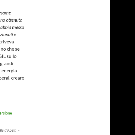
 esame
nno ottenuto
gi abbia messo
zionali e
criveva
uno che se
GIL sullo
I grandi
i energia
perai, creare
lla Società Idroelettrica Piemonte
ersione
lle d’Aosta
–