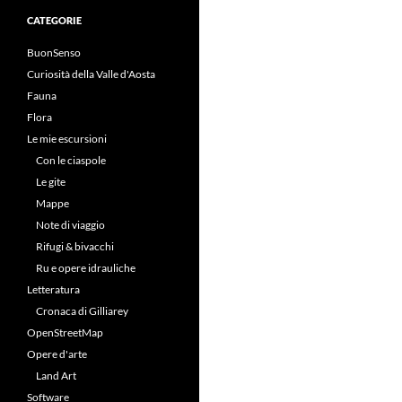
CATEGORIE
BuonSenso
Curiosità della Valle d'Aosta
Fauna
Flora
Le mie escursioni
Con le ciaspole
Le gite
Mappe
Note di viaggio
Rifugi & bivacchi
Ru e opere idrauliche
Letteratura
Cronaca di Gilliarey
OpenStreetMap
Opere d'arte
Land Art
Software