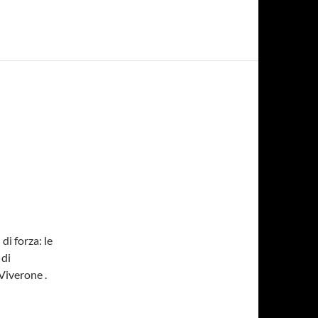
 di forza: le
 di
 Viverone .
ese a Cavaglià