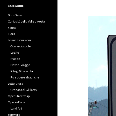
CATEGORIE
BuonSenso
Curiosità della Valle d'Aosta
Fauna
Flora
Le mie escursioni
Con le ciaspole
Le gite
Mappe
Note di viaggio
Rifugi & bivacchi
Ru e opere idrauliche
Letteratura
Cronaca di Gilliarey
OpenStreetMap
Opere d'arte
Land Art
Software