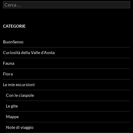
Ricerca
per:
CATEGORIE
BuonSenso
Curiosità della Valle d'Aosta
Fauna
Flora
Le mie escursioni
Con le ciaspole
Le gite
Mappe
Note di viaggio