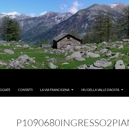
GGIATE
CONTATTI
LA VIA FRANCIGENA
I RU DELLA VALLE D’AOSTA
P1090680INGRESSO2PI