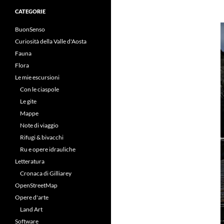
CATEGORIE
BuonSenso
Curiosità della Valle d'Aosta
Fauna
Flora
Le mie escursioni
Con le ciaspole
Le gite
Mappe
Note di viaggio
Rifugi & bivacchi
Ru e opere idrauliche
Letteratura
Cronaca di Gilliarey
OpenStreetMap
Opere d'arte
Land Art
Software