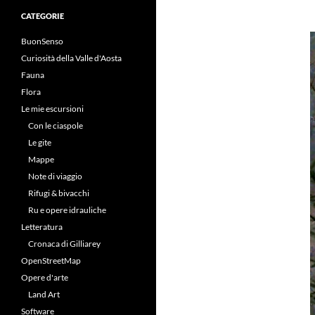
CATEGORIE
BuonSenso
Curiosità della Valle d'Aosta
Fauna
Flora
Le mie escursioni
Con le ciaspole
Le gite
Mappe
Note di viaggio
Rifugi & bivacchi
Ru e opere idrauliche
Letteratura
Cronaca di Gilliarey
OpenStreetMap
Opere d'arte
Land Art
Software