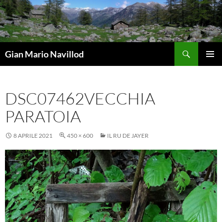
Vai
al
contenuto
Cerca
Gian Mario Navillod
MENU
PRINCI
DSC07462VECCHIA
PARATOIA
8 APRILE 2021
450 × 600
IL RU DE JAYER