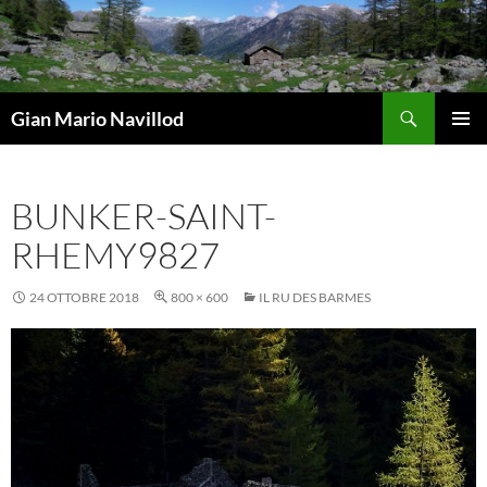
Vai
al
contenuto
Cerca
Gian Mario Navillod
MENU
PRINCI
BUNKER-SAINT-
RHEMY9827
24 OTTOBRE 2018
800 × 600
IL RU DES BARMES