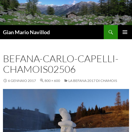
Vai
al
contenuto
Cerca
Gian Mario Navillod
MENU
PRINCI
BEFANA-CARLO-CAPELLI-
CHAMOIS02506
6 GENNAIO 2017
800 × 600
LA BEFANA 2017 DI CHAMOIS