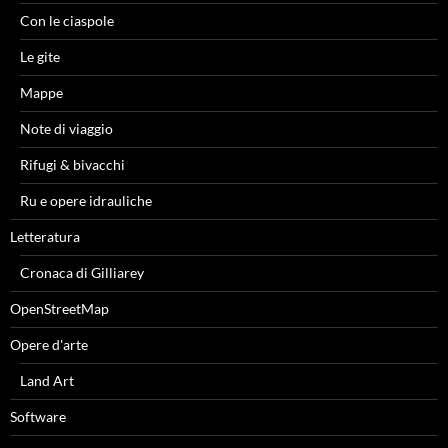
Con le ciaspole
Le gite
Mappe
Note di viaggio
Rifugi & bivacchi
Ru e opere idrauliche
Letteratura
Cronaca di Gilliarey
OpenStreetMap
Opere d'arte
Land Art
Software