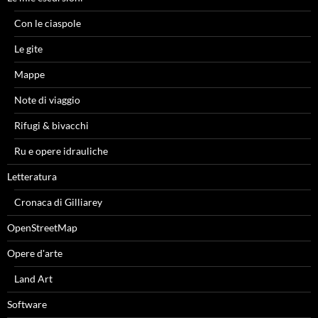
Con le ciaspole
Le gite
Mappe
Note di viaggio
Rifugi & bivacchi
Ru e opere idrauliche
Letteratura
Cronaca di Gilliarey
OpenStreetMap
Opere d'arte
Land Art
Software