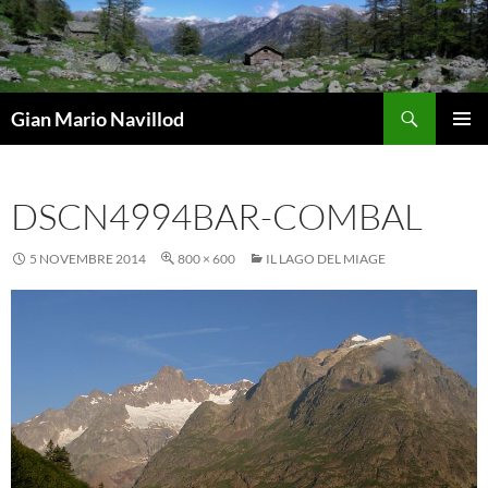
Vai
al
contenuto
Cerca
Gian Mario Navillod
MENU
PRINCI
DSCN4994BAR-COMBAL
5 NOVEMBRE 2014
800 × 600
IL LAGO DEL MIAGE