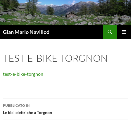
Vai
al
contenuto
Cerca
Gian Mario Navillod
MENU
PRINCI
TEST-E-BIKE-TORGNON
test-e-bike-torgnon
Navigazione
PUBBLICATO IN
articolo
Le bici elettriche a Torgnon