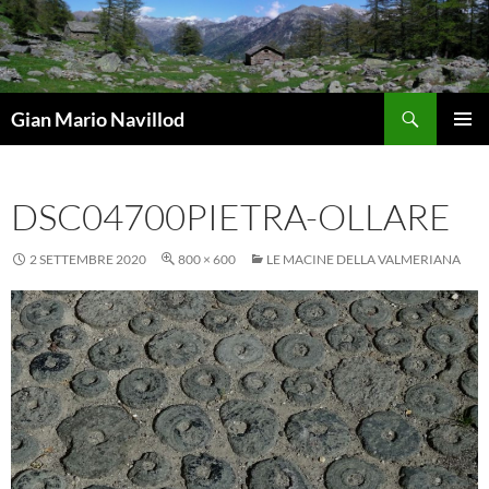
Vai
al
contenuto
Cerca
Gian Mario Navillod
MENU
PRINCI
DSC04700PIETRA-OLLARE
2 SETTEMBRE 2020
800 × 600
LE MACINE DELLA VALMERIANA