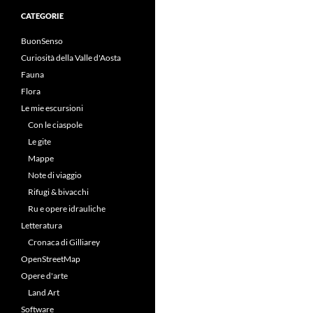
CATEGORIE
BuonSenso
Curiosità della Valle d'Aosta
Fauna
Flora
Le mie escursioni
Con le ciaspole
Le gite
Mappe
Note di viaggio
Rifugi & bivacchi
Ru e opere idrauliche
Letteratura
Cronaca di Gilliarey
OpenStreetMap
Opere d'arte
Land Art
Software