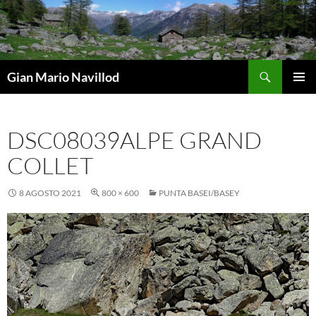
Vai
al
contenuto
Cerca
Gian Mario Navillod
MENU
PRINCI
DSC08039ALPE GRAND
COLLET
8 AGOSTO 2021
800 × 600
PUNTA BASEI/BASEY