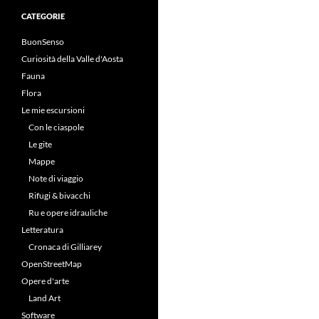
CATEGORIE
BuonSenso
Curiosità della Valle d'Aosta
Fauna
Flora
Le mie escursioni
Con le ciaspole
Le gite
Mappe
Note di viaggio
Rifugi & bivacchi
Ru e opere idrauliche
Letteratura
Cronaca di Gilliarey
OpenStreetMap
Opere d'arte
Land Art
Software