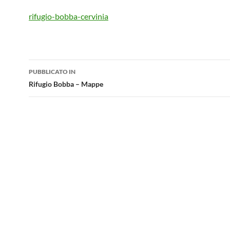
rifugio-bobba-cervinia
Navigazione
PUBBLICATO IN
articolo
Rifugio Bobba – Mappe