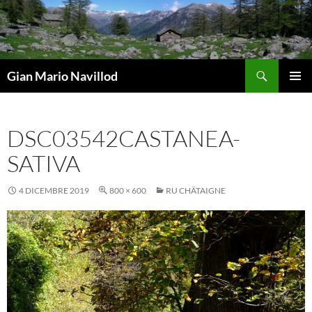
Vai
al
contenuto
Cerca
Gian Mario Navillod
MENU
PRINCI
DSC03542CASTANEA-
SATIVA
4 DICEMBRE 2019
800 × 600
RU CHÂTAIGNE