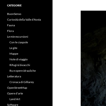
CATEGORIE
BuonSenso
Curiosità della Valle d'Aosta
Fauna
Flora
Le mie escursioni
Con le ciaspole
Le gite
Mappe
Note di viaggio
Rifugi & bivacchi
Ru e opere idrauliche
Letteratura
Cronaca di Gilliarey
OpenStreetMap
Opere d'arte
Land Art
Software