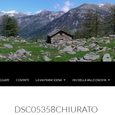
GGIATE
CONTATTI
LA VIA FRANCIGENA
I RU DELLA VALLE D’AOSTA
DSC05358CHIURATO