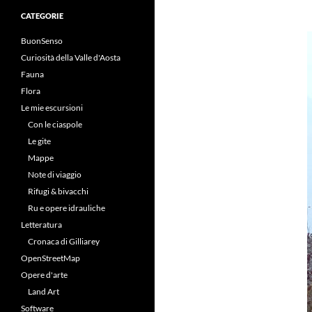
CATEGORIE
BuonSenso
Curiosità della Valle d'Aosta
Fauna
Flora
Le mie escursioni
Con le ciaspole
Le gite
Mappe
Note di viaggio
Rifugi & bivacchi
Ru e opere idrauliche
Letteratura
Cronaca di Gilliarey
OpenStreetMap
Opere d'arte
Land Art
Software