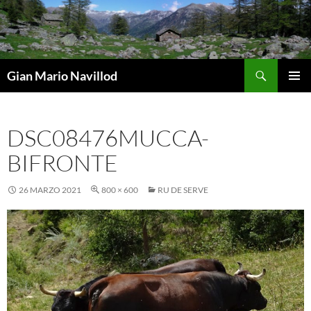
Vai
al
contenuto
Cerca
Gian Mario Navillod
MENU
PRINCI
DSC08476MUCCA-
BIFRONTE
26 MARZO 2021
800 × 600
RU DE SERVE