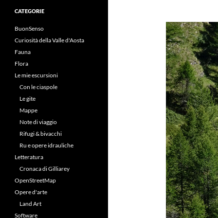
CATEGORIE
BuonSenso
Curiosità della Valle d'Aosta
Fauna
Flora
Le mie escursioni
Con le ciaspole
Le gite
Mappe
Note di viaggio
Rifugi & bivacchi
Ru e opere idrauliche
Letteratura
Cronaca di Gilliarey
OpenStreetMap
Opere d'arte
Land Art
Software