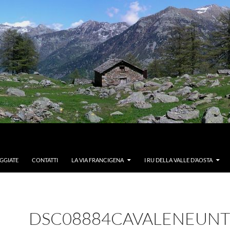
GGIATE
CONTATTI
LA VIA FRANCIGENA
I RU DELLA VALLE D’AOSTA
DSC08884CAVALENEUNT