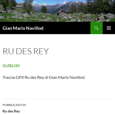
Vai
al
contenuto
Cerca
Gian Mario Navillod
MENU
PRINCI
RU DES REY
ru des rey
Traccia GPX Ru des Rey di Gian Mario Navillod.
Navigazione
PUBBLICATO IN
articolo
Ru des Rey