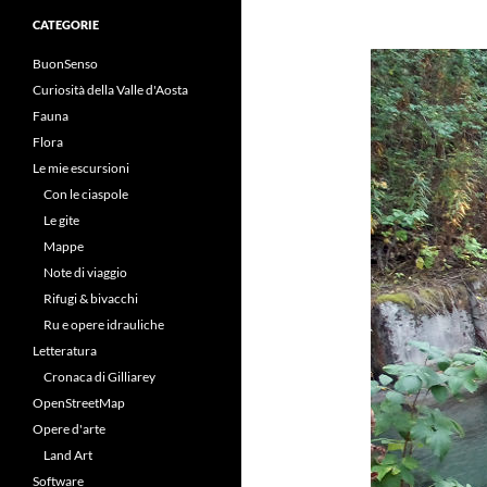
CATEGORIE
BuonSenso
Curiosità della Valle d'Aosta
Fauna
Flora
Le mie escursioni
Con le ciaspole
Le gite
Mappe
Note di viaggio
Rifugi & bivacchi
Ru e opere idrauliche
Letteratura
Cronaca di Gilliarey
OpenStreetMap
Opere d'arte
Land Art
Software