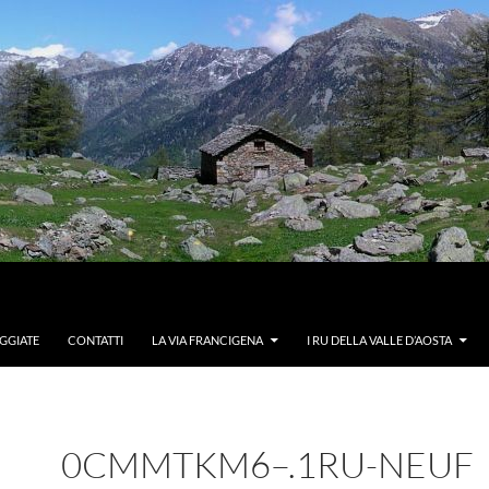
GGIATE
CONTATTI
LA VIA FRANCIGENA
I RU DELLA VALLE D’AOSTA
0CMMTKM6–.1RU-NEUF