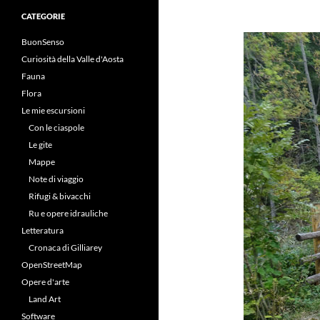
CATEGORIE
BuonSenso
Curiosità della Valle d'Aosta
Fauna
Flora
Le mie escursioni
Con le ciaspole
Le gite
Mappe
Note di viaggio
Rifugi & bivacchi
Ru e opere idrauliche
Letteratura
Cronaca di Gilliarey
OpenStreetMap
Opere d'arte
Land Art
Software