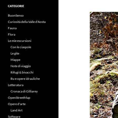
CATEGORIE
BuonSenso
Curiosità della Valle d'Aosta
Fauna
Flora
Le mie escursioni
Con le ciaspole
Le gite
Mappe
Note di viaggio
Rifugi & bivacchi
Ru e opere idrauliche
Letteratura
Cronaca di Gilliarey
OpenStreetMap
Opere d'arte
Land Art
Software