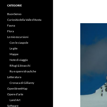
CATEGORIE
BuonSenso
Curiosità della Valle d'Aosta
Fauna
Flora
Le mie escursioni
Con le ciaspole
Le gite
Mappe
Note di viaggio
Rifugi & bivacchi
Ru e opere idrauliche
Letteratura
Cronaca di Gilliarey
OpenStreetMap
Opere d'arte
Land Art
Software