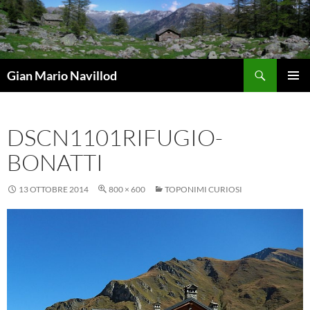
Vai
al
contenuto
Cerca
Gian Mario Navillod
MENU
PRINCI
DSCN1101RIFUGIO-
BONATTI
13 OTTOBRE 2014
800 × 600
TOPONIMI CURIOSI