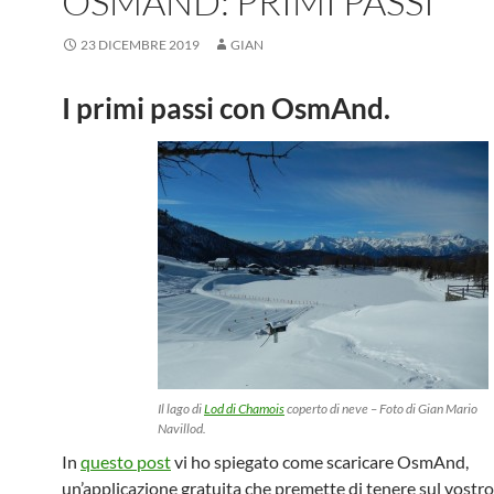
OSMAND: PRIMI PASSI
23 DICEMBRE 2019
GIAN
I primi passi con OsmAnd.
Il lago di
Lod di Chamois
coperto di neve – Foto di Gian Mario
Navillod.
In
questo post
vi ho spiegato come scaricare OsmAnd,
un’applicazione gratuita che premette di tenere sul vostro