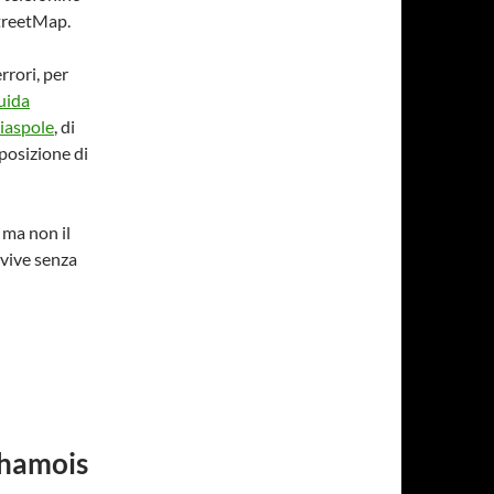
StreetMap.
rrori, per
uida
ciaspole
, di
posizione di
i ma non il
 vive senza
Chamois