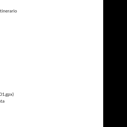
itinerario
001.gpx)
ata