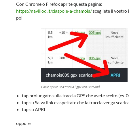
Con Chrome o Firefox aprite questa pagina:
https://navillod.it/ciaspole-a-chamois/
scegliete il vostro 
poi:
Come aprire una traccia *.gpx con OsmAnd
tap prolungato sulla traccia GPS che avete scelto (es. 
tap su Salva link e aspettate che la traccia venga scaric
tap su APRI
oppure