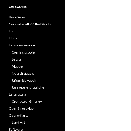
CATEGORIE
BuonSenso
Curiosità della Valle d'Aosta
Fauna
Flora
Le mie escursioni
Con le ciaspole
Le gite
Mappe
Note di viaggio
Rifugi & bivacchi
Ru e opere idrauliche
Letteratura
Cronaca di Gilliarey
OpenStreetMap
Opere d'arte
Land Art
Software