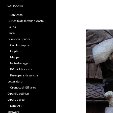
CATEGORIE
BuonSenso
Curiosità della Valle d'Aosta
Fauna
Flora
Le mie escursioni
Con le ciaspole
Le gite
Mappe
Note di viaggio
Rifugi & bivacchi
Ru e opere idrauliche
Letteratura
Cronaca di Gilliarey
OpenStreetMap
Opere d'arte
Land Art
Software