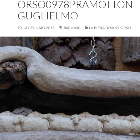
ORSO0978PRAMOTTON-
GUGLIELMO
13 GENNAIO 2015
800 × 440
LA FIERA DI SANT’ORSO