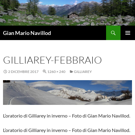
Vai
al
contenuto
Cerca
Gian Mario Navillod
MENU
PRINCI
GILLIAREY-FEBBRAIO
2 DICEMBRE 2017
1260 × 240
GILLIAREY
L’oratorio di Gilliarey in inverno – Foto di Gian Mario Navillod.
L’oratorio di Gilliarey in inverno – Foto di Gian Mario Navillod.