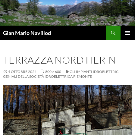
Vai
al
contenuto
Cerca
Gian Mario Navillod
MENU
PRINCI
TERRAZZA NORD HERIN
4 OTTOBRE 2024
800 × 600
GLI IMPIANTI IDROELETTRICI
GENIALI DELLA SOCIETÀ IDROELETTRICA PIEMONTE