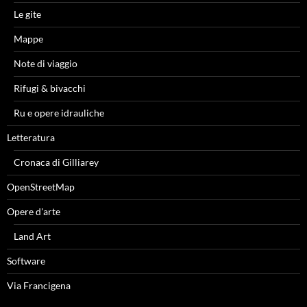
Le gite
Mappe
Note di viaggio
Rifugi & bivacchi
Ru e opere idrauliche
Letteratura
Cronaca di Gilliarey
OpenStreetMap
Opere d'arte
Land Art
Software
Via Francigena