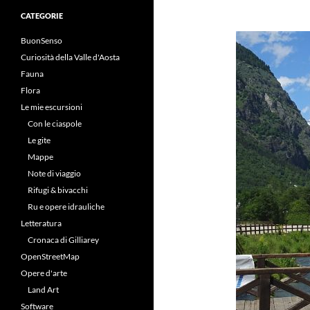
CATEGORIE
BuonSenso
Curiosità della Valle d'Aosta
Fauna
Flora
Le mie escursioni
Con le ciaspole
Le gite
Mappe
Note di viaggio
Rifugi & bivacchi
Ru e opere idrauliche
Letteratura
Cronaca di Gilliarey
OpenStreetMap
Opere d'arte
Land Art
Software