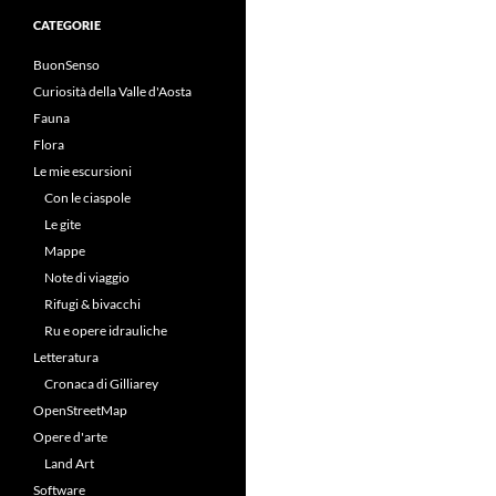
CATEGORIE
BuonSenso
Curiosità della Valle d'Aosta
Fauna
Flora
Le mie escursioni
Con le ciaspole
Le gite
Mappe
Note di viaggio
Rifugi & bivacchi
Ru e opere idrauliche
Letteratura
Cronaca di Gilliarey
OpenStreetMap
Opere d'arte
Land Art
Software