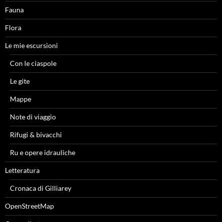
Fauna
Flora
Le mie escursioni
Con le ciaspole
Le gite
Mappe
Note di viaggio
Rifugi & bivacchi
Ru e opere idrauliche
Letteratura
Cronaca di Gilliarey
OpenStreetMap