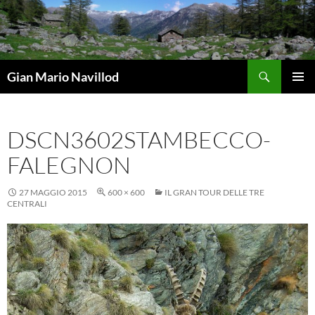
Vai
al
contenuto
Cerca
Gian Mario Navillod
MENU
PRINCI
DSCN3602STAMBECCO-
FALEGNON
27 MAGGIO 2015
600 × 600
IL GRAN TOUR DELLE TRE
CENTRALI