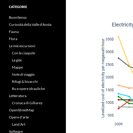
CATEGORIE
BuonSenso
Curiosità della Valle d'Aosta
Fauna
Flora
Le mie escursioni
Con le ciaspole
Le gite
Mappe
Note di viaggio
Rifugi & bivacchi
Ru e opere idrauliche
Letteratura
Cronaca di Gilliarey
OpenStreetMap
Opere d'arte
Land Art
Software