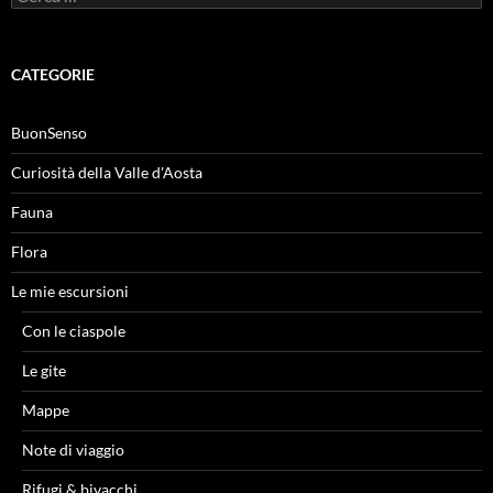
per:
CATEGORIE
BuonSenso
Curiosità della Valle d'Aosta
Fauna
Flora
Le mie escursioni
Con le ciaspole
Le gite
Mappe
Note di viaggio
Rifugi & bivacchi