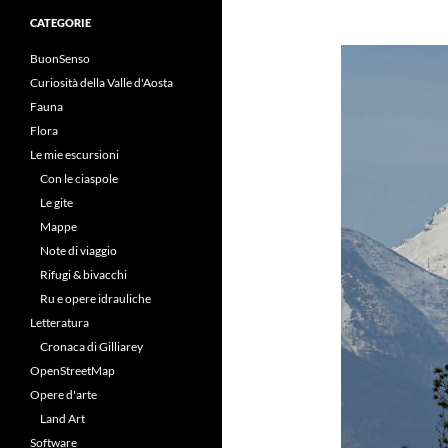
CATEGORIE
BuonSenso
Curiosità della Valle d'Aosta
Fauna
Flora
Le mie escursioni
Con le ciaspole
Le gite
Mappe
Note di viaggio
Rifugi & bivacchi
Ru e opere idrauliche
Letteratura
Cronaca di Gilliarey
OpenStreetMap
Opere d'arte
Land Art
Software