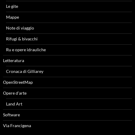
Le gite
Mappe
Note di viaggio
Rifugi & bivacchi
Ru e opere idrauliche
Letteratura
Cronaca di Gilliarey
OpenStreetMap
Opere d'arte
Land Art
Software
Via Francigena