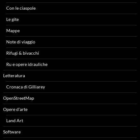
Con le ciaspole
Le gite
Mappe
Note di viaggio
Rifugi & bivacchi
Ru e opere idrauliche
Letteratura
Cronaca di Gilliarey
OpenStreetMap
Opere d'arte
Land Art
Software