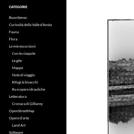
CATEGORIE
BuonSenso
Curiosità della Valle d'Aosta
Fauna
Flora
Le mie escursioni
Con le ciaspole
Le gite
Mappe
Note di viaggio
Rifugi & bivacchi
Ru e opere idrauliche
Letteratura
Cronaca di Gilliarey
OpenStreetMap
Opere d'arte
Land Art
Software