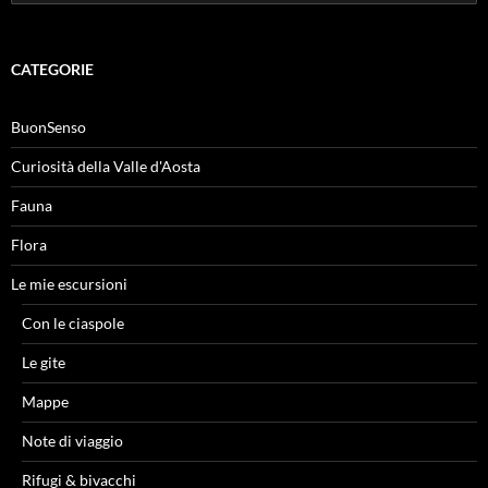
per:
CATEGORIE
BuonSenso
Curiosità della Valle d'Aosta
Fauna
Flora
Le mie escursioni
Con le ciaspole
Le gite
Mappe
Note di viaggio
Rifugi & bivacchi