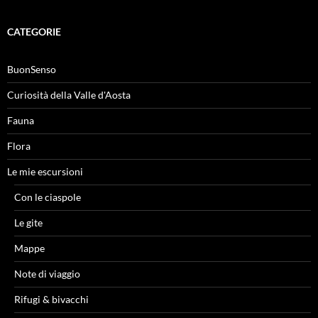
CATEGORIE
BuonSenso
Curiosità della Valle d'Aosta
Fauna
Flora
Le mie escursioni
Con le ciaspole
Le gite
Mappe
Note di viaggio
Rifugi & bivacchi