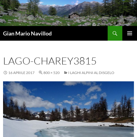
Vai
al
contenuto
Cerca
Gian Mario Navillod
MENU
PRINCI
LAGO-CHAREY3815
16 APRILE 2017
800 × 520
I LAGHI ALPINI AL DISGELO