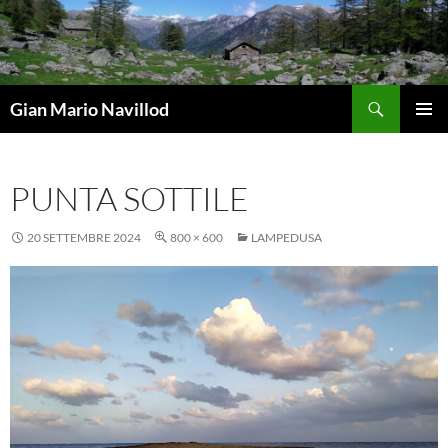
Vai
al
contenuto
Cerca
Gian Mario Navillod
MENU
PRINCI
PUNTA SOTTILE
20 SETTEMBRE 2024
800 × 600
LAMPEDUSA