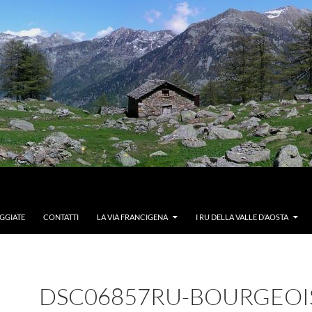
GGIATE
CONTATTI
LA VIA FRANCIGENA
I RU DELLA VALLE D’AOSTA
DSC06857RU-BOURGEOI