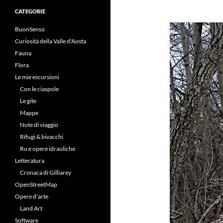
CATEGORIE
BuonSenso
Curiosità della Valle d'Aosta
Fauna
Flora
Le mie escursioni
Con le ciaspole
Le gite
Mappe
Note di viaggio
Rifugi & bivacchi
Ru e opere idrauliche
Letteratura
Cronaca di Gilliarey
OpenStreetMap
Opere d'arte
Land Art
Software