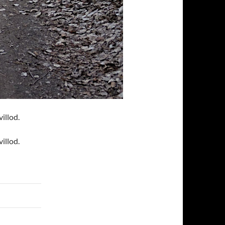
illod.
illod.