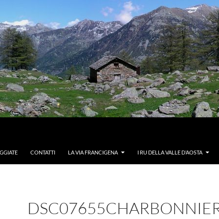
GGIATE
CONTATTI
LA VIA FRANCIGENA
I RU DELLA VALLE D’AOSTA
DSC07655CHARBONNIE