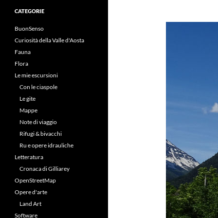
CATEGORIE
BuonSenso
Curiosità della Valle d'Aosta
Fauna
Flora
Le mie escursioni
Con le ciaspole
Le gite
Mappe
Note di viaggio
Rifugi & bivacchi
Ru e opere idrauliche
Letteratura
Cronaca di Gilliarey
OpenStreetMap
Opere d'arte
Land Art
Software