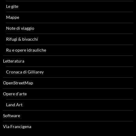
Le gite
Mappe
Note di viaggio
Rifugi & bivacchi
Ru e opere idrauliche
Letteratura
Cronaca di Gilliarey
OpenStreetMap
Opere d'arte
Land Art
Software
Via Francigena