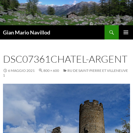
Vai
al
contenuto
Cerca
Gian Mario Navillod
MENU
PRINCI
DSC07361CHATEL-ARGENT
6 MAGGIO 2021
800 × 600
RU DE SAINT-PIERRE ET VILLENEUVE
1